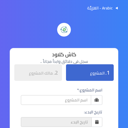
Arabic - العَرَبِيَّة
كاش كلاود
سجل في دقائق وابدأ مجاناً ..
2.
1.
المشروع
مالك المشروع
اسم المشروع:*
تاريخ البدء: